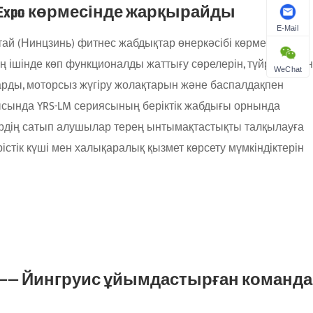
uipment Expo көрмесінде жарқырайды
E-Mail
ай (Нинцзинь) фитнес жабдықтар өнеркәсібі көрмесінде
соның ішінде көп функционалды жаттығу сөрелерін, түйреуішпен
WeChat
арды, моторсыз жүгіру жолақтарын және баспалдақпен
арысында YRS-LM сериясының беріктік жабдығы орнында
дердің сатып алушылар терең ынтымақтастықты талқылауға
ірістік күші мен халықаралық қызмет көрсету мүмкіндіктерін
—— Йингруис ұйымдастырған команда