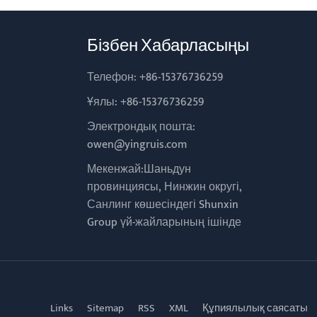
Бізбен Хабарласыңы
Телефон:
+86-15376736259
Ұялы:
+86-15376736259
Электрондық пошта:
owen@yingruis.com
Мекенжай:Шаньдун
провинциясы, Нинжин округі,
Санлинг көшесіндегі Shunxin
Group үй-жайларының ішінде
Links
Sitemap
RSS
XML
Құпиялылық саясаты