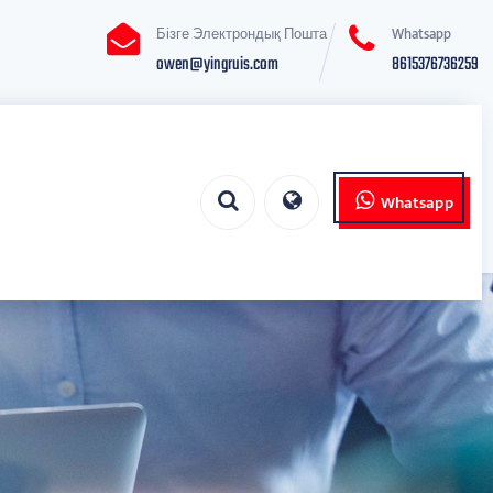
Бізге Электрондық Пошта
Whatsapp
owen@yingruis.com
8615376736259
Whatsapp