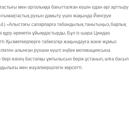
тастығы мен орталыққа бағытталған күшін одан әрі арттыру
 ынтымақтастық рухын дамыту үшін жақында Йингруи
td.) «Алыстағы сапарларға табандылық танытыңыз, барлық
а құру әрекетін ұйымдастырды. Бұл іс-шара Циндао
ті. Қызметкерлерге табиғатқа жақындауға және жұмыс
іліктен алынған рухани күшті еңбек мотивациясына
бері өзінің бастапқы ұмтылысын берік ұстанып, алға басып
дылығы мен жауапкершілігін көрсетті.