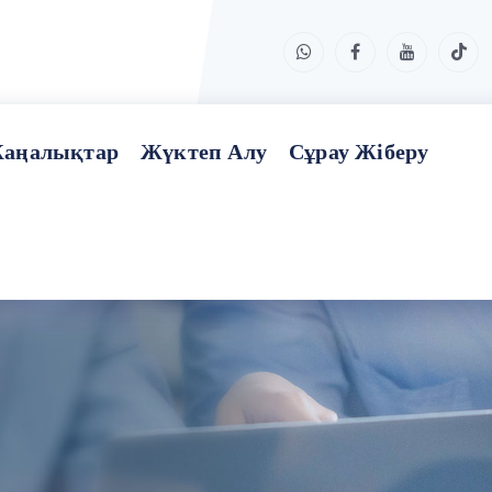
аңалықтар
Жүктеп Алу
Сұрау Жіберу