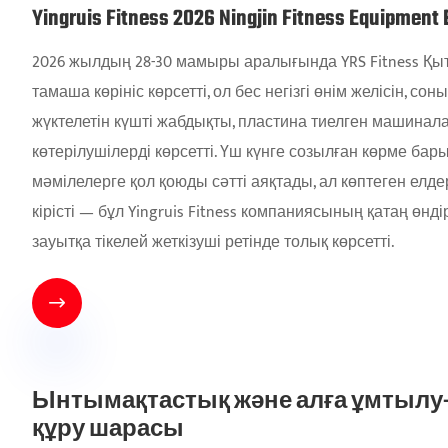
Yingruis Fitness 2026 Ningjin Fitness Eq
2026 жылдың 28-30 мамыры аралығында YRS Fitness Қыт
тамаша көрініс көрсетті, ол бес негізгі өнім желісін, 
жүктелетін күшті жабдықты, пластина тиелген машинал
көтерілушілерді көрсетті. Үш күнге созылған көрме б
мәмілелерге қол қоюды сәтті аяқтады, ал көптеген ел
кірісті — бұл Yingruis Fitness компаниясының қатаң өнд
зауытқа тікелей жеткізуші ретінде толық көрсетті.

Ынтымақтастық және алға ұмтылу
құру шарасы