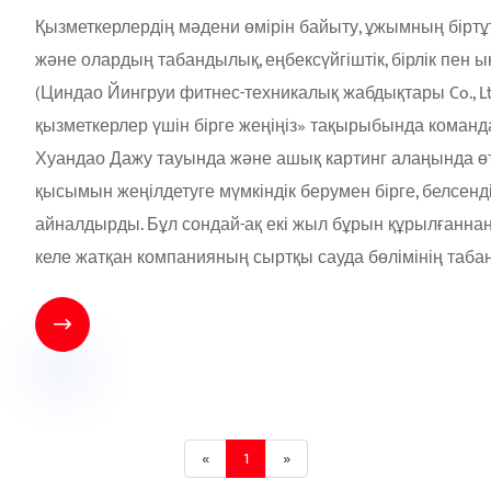
Қызметкерлердің мәдени өмірін байыту, ұжымның біртұ
және олардың табандылық, еңбексүйгіштік, бірлік пен
(Циндао Йингруи фитнес-техникалық жабдықтары Co., L
қызметкерлер үшін бірге жеңіңіз» тақырыбында команд
Хуандао Дажу тауында және ашық картинг алаңында өт
қысымын жеңілдетуге мүмкіндік берумен бірге, белсенд
айналдырды. Бұл сондай-ақ екі жыл бұрын құрылғаннан 
келе жатқан компанияның сыртқы сауда бөлімінің табан

«
1
»