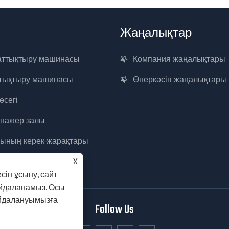
Жаңалықтар
аттықтыру машинасы
Компания жаңалықтары
ттықтыру машинасы
Өнеркәсіп жаңалықтары
өсегі
енажер залы
лының керек-жарақтары
X
сін ұсыну, сайт
айдаланамыз. Осы
айдалануымызға
Follow Us