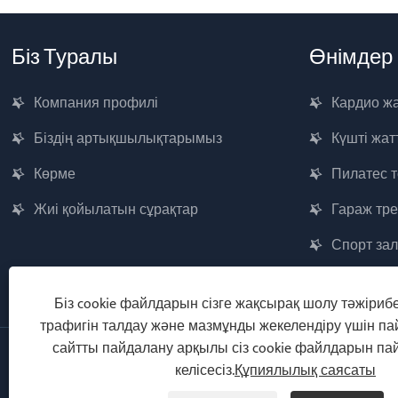
Біз Туралы
Өнімдер
Компания профилі
Кардио ж
Біздің артықшылықтарымыз
Күшті жа
Көрме
Пилатес т
Жиі қойылатын сұрақтар
Гараж тр
Спорт за
Біз cookie файлдарын сізге жақсырақ шолу тәжірибе
трафигін талдау және мазмұнды жекелендіру үшін п
сайтты пайдалану арқылы сіз cookie файлдарын п
келісесіз.
Құпиялылық саясаты
Copyright © 2026 Qingdao Yingruis Fitness Technology Co., Ltd.
Барлық құқықтар қорғалған.