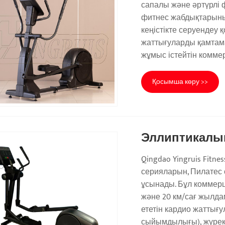
сапалы және әртүрлі
фитнес жабдықтарының 
кеңістікте серуендеу
жаттығуларды қамтамас
жұмыс істейтін комме
Қосымша көру >>
Эллиптикалы
Qingdao Yingruis Fitne
серияларын, Пилатес с
ұсынады. Бұл коммерц
және 20 км/сағ жылда
ететін кардио жаттығ
сыйымдылығы), жүрек 