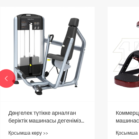

Дөңгелек түтікке арналған
Коммерц
беріктік машинасы дегеніміз
машинасы
не және ол заманауи фитнес
ол заман
Қосымша көру >>
Қосымша 
жабдығы үшін неліктен
үшін нел