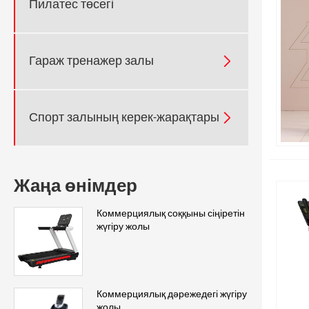
Пилатес төсегі
Гараж тренажер залы

Спорт залының керек-жарақтары

Жаңа өнімдер
Коммерциялық соққыны сіңіретін
жүгіру жолы
Коммерциялық дәрежедегі жүгіру
жолы