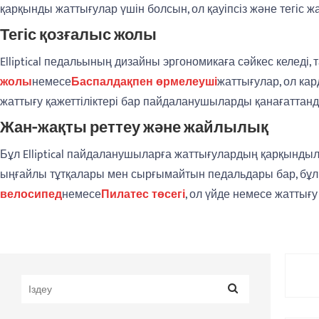
қарқынды жаттығулар үшін болсын, ол қауіпсіз және тегіс жа
Тегіс қозғалыс жолы
Elliptical педальының дизайны эргономикаға сәйкес келеді,
жолы
немесе
Баспалдақпен өрмелеуші
жаттығулар, ол кар
жаттығу қажеттіліктері бар пайдаланушыларды қанағаттан
Жан-жақты реттеу және жайлылық
Бұл Elliptical пайдаланушыларға жаттығулардың қарқындылы
ыңғайлы тұтқалары мен сырғымайтын педальдары бар, бұл т
велосипед
немесе
Пилатес төсегі
, ол үйде немесе жаттығ