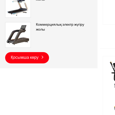
Коммерциялық электр жүгіру
жолы
Қосымша көру