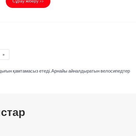
Сұрау жіберу >>
»
бдығын қамтамасыз етеді. Арнайы айналдыратын велосипедтер
стар