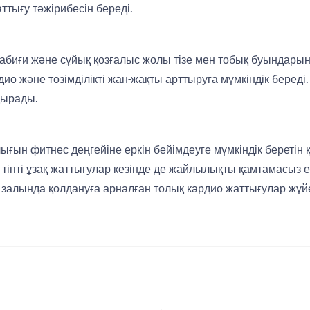
ттығу тәжірибесін береді.
 табиғи және сұйық қозғалыс жолы тізе мен тобық буындарын
дио және төзімділікті жан-жақты арттыруға мүмкіндік береді. 
дырады.
ғын фитнес деңгейіне еркін бейімдеуге мүмкіндік беретін 
іпті ұзақ жаттығулар кезінде де жайлылықты қамтамасыз ет
у залында қолдануға арналған толық кардио жаттығулар жүйе