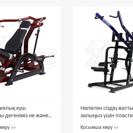
иялық күш
Неліктен сіздің жатт
 дегеніміз не және
залыңыз үшін пласт
ауи спорт залдары
жүктелген күш маши
көру >>
Қосымша көру >>
іктен маңызды?
таңдау керек?