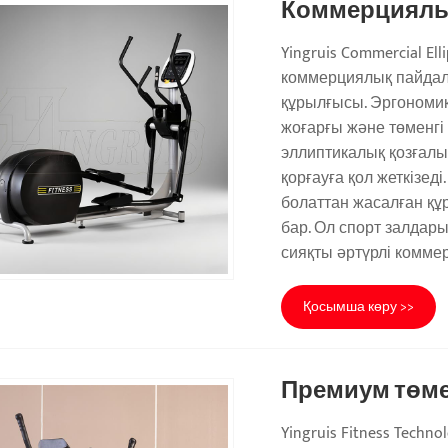
Коммерциялы
Yingruis Commercial El
коммерциялық пайдала
құрылғысы. Эргономик
жоғарғы және төменгі 
эллиптикалық қозғал
қорғауға қол жеткізед
болаттан жасалған құ
бар. Ол спорт залдар
сияқты әртүрлі комме
Қосымша көру >>
Премиум төме
Yingruis Fitness Tech