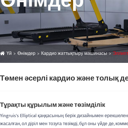
Өнімдер
Үй
Өнімдер
Кардио жаттықтыру машинасы
Эллип
Төмен әсерлі кардио және толық д
Тұрақты құрылым және төзімділік
Yingruis's Elliptical қаңқасының берік дизайнымен ерекшел
жасалған, ол діріл мен тозуға төзімді, бұл оны үйде де, ком