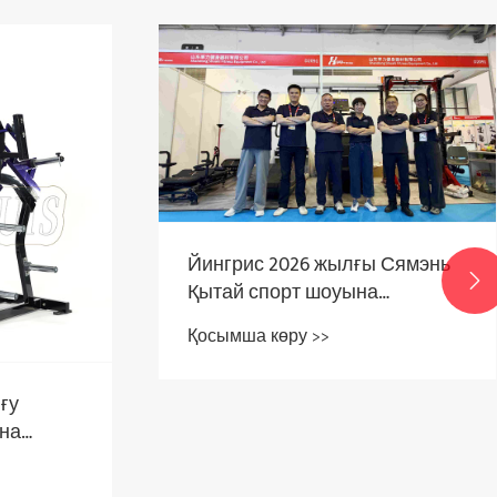
Йингрис 2026 жылғы Сямэнь

Қытай спорт шоуына
қатысуын сәтті аяқтады.
Қосымша көру >>
ығу
ина
насын