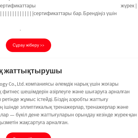
е CE/ISO сертификаттары жүрек |
 | | | | | | | | | | | | | | | | | | |сертификаттары бар. Брендіңіз үшін
ық OEM
д .
Сұрау жіберу >>
қ жаттықтырушы
ology Co., Ltd. компаниясы әлемдік нарық үшін жоғары
 фитнес шешімдерін әзірлеуге және шығаруға арналған
 ретінде жұмыс істейді. Біздің аэробты жаттығу
ң ішінде эллиптикалық тренажерлар, тренажерлар және
ар — бүкіл дене жаттығуларын орындау кезінде жүрек-қан
ызметін жақсартуға арналған.