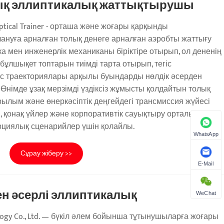
қ эллиптикалық жаттықтырушы
liptical Trainer - орташа және жоғары қарқынды
нуға арналған толық денеге арналған аэробты жаттығу
а мен инженерлік механиканы біріктіре отырып, ол дененің
бұлшықет топтарын тиімді тарта отырып, тегіс
ыс траекториялары арқылы буындарды нөлдік әсерден
і. Өнімде ұзақ мерзімді үздіксіз жұмысты қолдайтын толық
рылым және өнеркәсіптік деңгейдегі трансмиссия жүйесі
ы, қонақ үйлер және корпоративтік сауықтыру орталықтары
рциялық сценарийлер үшін қолайлы.
WhatsApp
Сұрау жіберу >>
E-Mail
н әсерлі эллиптикалық
WeChat
nology Co., Ltd. — бүкіл әлем бойынша тұтынушыларға жоғары