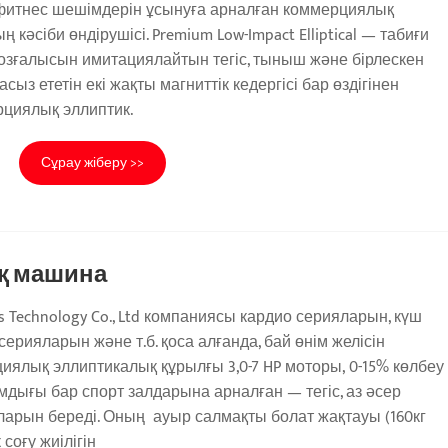
 фитнес шешімдерін ұсынуға арналған коммерциялық
кәсіби өндірушісі. Premium Low-Impact Elliptical — табиғи
 қозғалысын имитациялайтын тегіс, тыныш және бірлескен
ыз ететін екі жақты магниттік кедергісі бар өздігінен
рциялық эллиптик.
Сұрау жіберу >>
қ машина
ss Technology Co., Ltd компаниясы кардио серияларын, күш
ерияларын және т.б. қоса алғанда, бай өнім желісін
иялық эллиптикалық құрылғы 3,0-7 HP моторы, 0-15% көлбеу
мдығы бар спорт залдарына арналған — тегіс, аз әсер
уларын береді. Оның ауыр салмақты болат жақтауы (160кг
соғу жиілігін