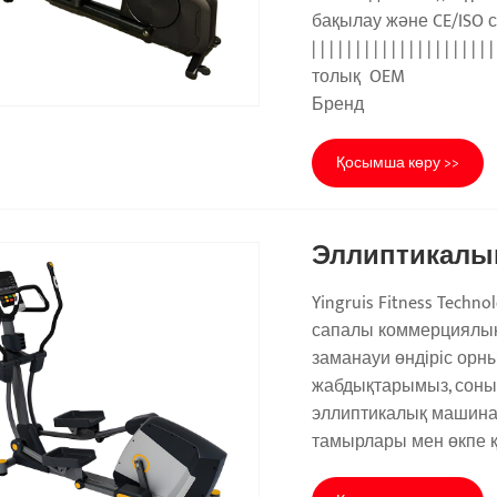
бақылау жән
| | | | | | | | | | | | | | | |
тол
Брен
Қосымша көру >>
Эллиптикалы
Yingruis Fitness Techn
сапалы коммерциялық
заманауи өндіріс орны
жабдықтарымыз, соны
эллиптикалық машинал
тамырлары мен өкпе қ