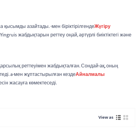
а қысымды азайтады. -мен біріктірілгенде
Жүгіру
Yingruis жабдықтарын реттеу оңай, әртүрлі биіктіктегі және
қарсылық реттеуімен жабдықталған. Сондай-ақ, оның
еді. a-мен жұптастырылған кезде
Айналмалы
сін жасауға көмектеседі.
View as