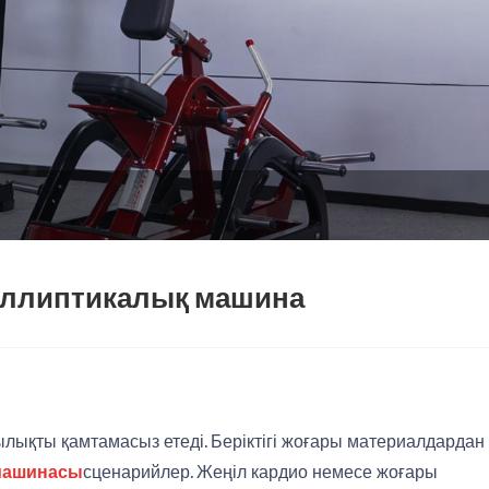
 эллиптикалық машина
қтылықты қамтамасыз етеді. Беріктігі жоғары материалдардан
машинасы
сценарийлер. Жеңіл кардио немесе жоғары