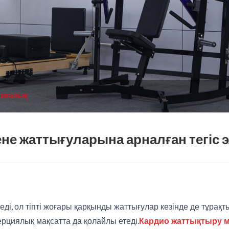
тикалық
ене жаттығуларына арналған тегіс
енеді, ол тіпті жоғары қарқынды жаттығулар кезінде де тұра
мерциялық мақсатта да қолайлы етеді.
Кардио жаттықтыру 