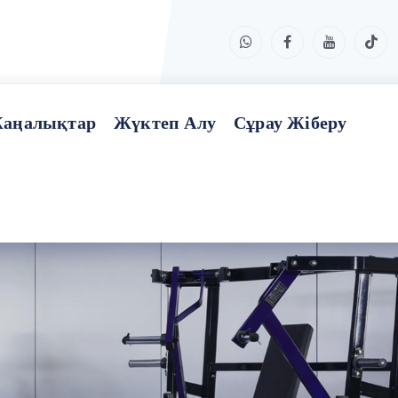
аңалықтар
Жүктеп Алу
Сұрау Жіберу