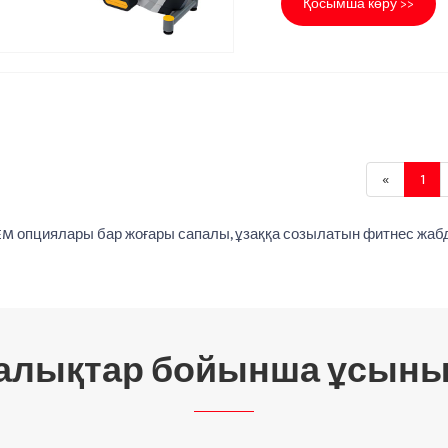
Қосымша көру >>
«
1
OEM опциялары бар жоғары сапалы, ұзаққа созылатын фитнес жа
алықтар бойынша ұсыны