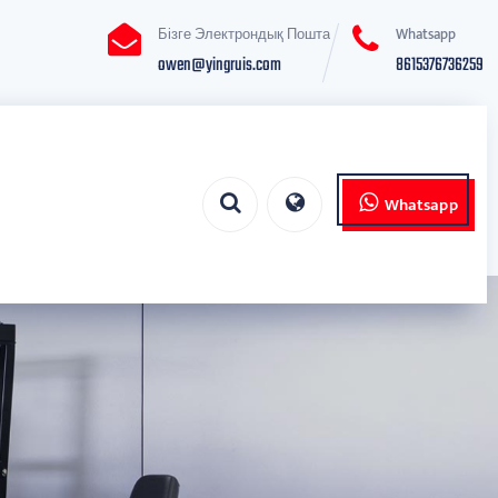
Бізге Электрондық Пошта
Whatsapp
owen@yingruis.com
8615376736259
Whatsapp