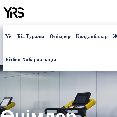
Үй
Біз Туралы
Өнімдер
Қолданбалар
Ж
Бізбен Хабарласыңы