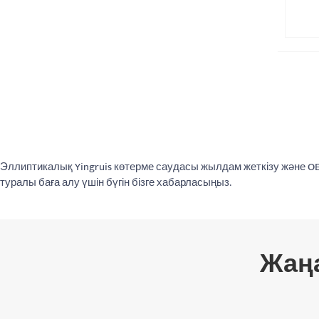
Эллиптикалық Yingruis көтерме саудасы жылдам жеткізу және 
туралы баға алу үшін бүгін бізге хабарласыңыз.
Жаң