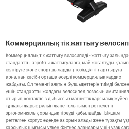
Коммерциялық тік жаттығу велосип
Коммерциялық тік жаттығу велосипеді - жаттығу залында
стандартты аэробты жаттығуларға, май жоғалтуды қалып
келтіруге және спортшылардың төзімділігін арттыруға
арналған кәсіби орташа әсерлі коммерциялық кардио
жабдығы. Ол төменгі аяқтың бұлшықеттерін тиімді белсен
үшін стандартты жолдағы велосипед позасын имитация
отырып, контактісіз дыбыссыз магниттік қарсылық жүйесін
тұтқалы жарыс рульін және толығымен реттелетін
эргономикалық орындық тіреуді қабылдайды. Ықшам
реттелген корпус еденде аз орын алады және тұрақты үзд
қарсылық шығысы үлкен фитнес алаңдары үшін ұзақ сағ