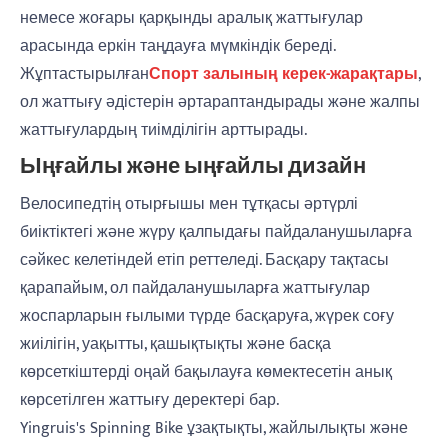
немесе жоғары қарқынды аралық жаттығулар
арасында еркін таңдауға мүмкіндік береді.
Жұптастырылған
Спорт залының керек-жарақтары
,
ол жаттығу әдістерін әртараптандырады және жалпы
жаттығулардың тиімділігін арттырады.
Ыңғайлы және ыңғайлы дизайн
Велосипедтің отырғышы мен тұтқасы әртүрлі
биіктіктегі және жүру қалпыдағы пайдаланушыларға
сәйкес келетіндей етіп реттеледі. Басқару тақтасы
қарапайым, ол пайдаланушыларға жаттығулар
жоспарларын ғылыми түрде басқаруға, жүрек соғу
жиілігін, уақытты, қашықтықты және басқа
көрсеткіштерді оңай бақылауға көмектесетін анық
көрсетілген жаттығу деректері бар.
Yingruis's Spinning Bike ұзақтықты, жайлылықты және