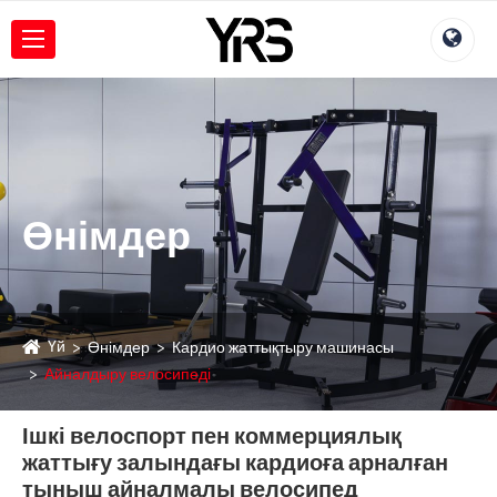
Өнімдер
Үй
Өнімдер
Кардио жаттықтыру машинасы
Айналдыру велосипеді
Ішкі велоспорт пен коммерциялық
жаттығу залындағы кардиоға арналған
тыныш айналмалы велосипед