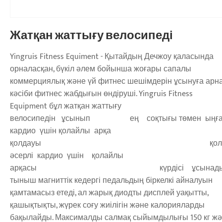
Жатқан жаттығу велосипеді
Yingruis Fitness Equiment - Қытайдың Дечжоу қаласында
орналасқан, бүкіл әлем бойынша жоғары сапалы
коммерциялық және үй фитнес шешімдерін ұсынуға арн
кәсіби фитнес жабдығын өндіруші. Yingruis Fitness
Equipment бұл жатқан жаттығу
велосипедін ұсынып ең соқтығы төмен ыңға
кардио үшін қолайлы арқа
қолдауы қолай
әсерлі кардио үшін қолайлы
арқасы күрдісі ұсынады. 
тыныш магниттік кедергі педальдың біркелкі айналуын
қамтамасыз етеді, ал жарық диодты дисплей уақытты,
қашықтықты, жүрек соғу жиілігін және калорияларды
бақылайды. Максималды салмақ сыйымдылығы 150 кг жә