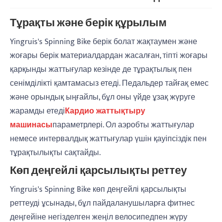
Тұрақты және берік құрылым
Yingruis's Spinning Bike берік болат жақтаумен және
жоғары берік материалдардан жасалған, тіпті жоғары
қарқынды жаттығулар кезінде де тұрақтылық пен
сенімділікті қамтамасыз етеді. Педальдер тайғақ емес
және орындық ыңғайлы, бұл оны үйде ұзақ жүруге
жарамды етеді
Кардио жаттықтыру
машинасы
параметрлері. Ол аэробты жаттығулар
немесе интервалдық жаттығулар үшін қауіпсіздік пен
тұрақтылықты сақтайды.
Көп деңгейлі қарсылықты реттеу
Yingruis's Spinning Bike көп деңгейлі қарсылықты
реттеуді ұсынады, бұл пайдаланушыларға фитнес
деңгейіне негізделген жеңіл велосипедпен жүру