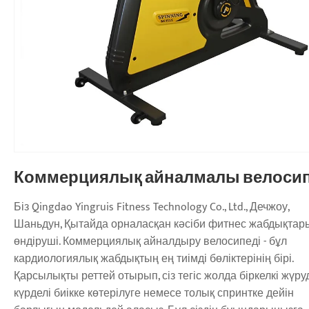
Коммерциялық айналмалы велоси
Біз Qingdao Yingruis Fitness Technology Co., Ltd., Дечжоу,
Шаньдун, Қытайда орналасқан кәсіби фитнес жабдықтар
өндіруші. Коммерциялық айналдыру велосипеді - бұл
кардиологиялық жабдықтың ең тиімді бөліктерінің бірі.
Қарсылықты реттей отырып, сіз тегіс жолда біркелкі жүру
күрделі биікке көтерілуге ​​немесе толық спринтке дейін