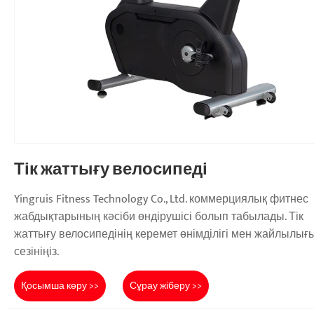
Тік жаттығу велосипеді
Yingruis Fitness Technology Co., Ltd. коммерциялық фитнес
жабдықтарының кәсіби өндірушісі болып табылады. Тік
жаттығу велосипедінің керемет өнімділігі мен жайлылығ
сезініңіз.
Қосымша көру >>
Сұрау жіберу >>