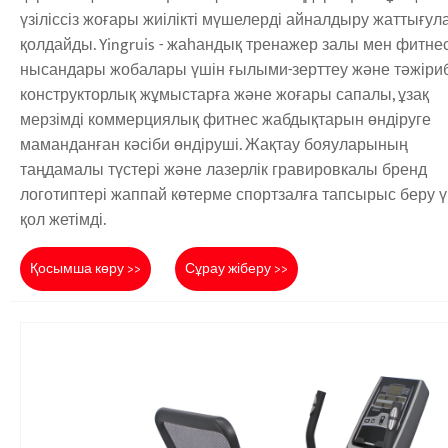
үзіліссіз жоғары жиілікті мүшелерді айналдыру жаттығу
қолдайды. Yingruis - жаһандық тренажер залы мен фитне
нысандары жобалары үшін ғылыми-зерттеу және тәжіриб
конструкторлық жұмыстарға және жоғары сапалы, ұзақ
мерзімді коммерциялық фитнес жабдықтарын өндіруге
маманданған кәсіби өндіруші. Жақтау бояуларының
таңдамалы түстері және лазерлік гравировкалы бренд
логотиптері жаппай көтерме спортзалға тапсырыс беру 
қол жетімді.
Қосымша көру >>
Сұрау жіберу >>