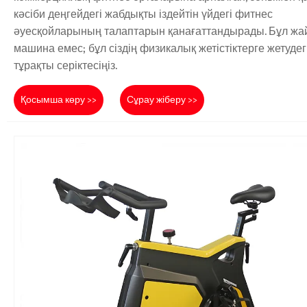
кәсіби деңгейдегі жабдықты іздейтін үйдегі фитнес
әуесқойларының талаптарын қанағаттандырады. Бұл жа
машина емес; бұл сіздің физикалық жетістіктерге жетудег
тұрақты серіктесіңіз.
Қосымша көру >>
Сұрау жіберу >>