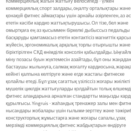
Коммерциялық жатын жаттығу велосипеді - үлкен
коммерциялық спорт залдары, оңалту орталықтары және
қонақүй фитнес аймақтары үшін арнайы әзірленген, аз ә
ететін кәсіби кардио жаттықтырушысы. Ол тізе, бел және
омыртқаға ең аз қысыммен біркелкі дыбыссыз педальды
басқаруды қамтамасыз ететін контактісіз магниттік қарс
жүйесін, эргономикалық арқалық торлы отырғышты және
біріктірілген СКД өнімділік консолін қабылдайды. Ыңғай
міну позасы буын жүктемесін азайтады, бұл оны жаңада
бастаушы жылынуға, салмақ жоғалту кардиосына, жарақ
кейінгі қалпына келтіруге және егде жастағы фитнеске
қолайлы етеді. Бұл ұзақ сағаттық үзіліссіз жоғары жиілікті
мүшелік циклдік жаттығуларды қолдайтын толық өлшемд
фитнес алаңдарына арналған стандартты маңызды кард
құрылғысы. Yingruis - жаһандық тренажер залы мен фитн
нысандары жобалары үшін ғылыми-зерттеу және тәжіриб
конструкторлық жұмыстарға және жоғары сапалы, ұзақ
мерзімді коммерциялық фитнес жабдықтарын өндіруге