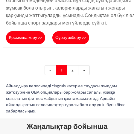
барлығын модельдей аласыз. Бұл сіздің буындарыңызға
жұмсақ бола отырып, калорияларды жағатын жоғары
қарқынды жаттығуларды ұсынады. Сондықтан ол бүкіл ә
бойынша спорт залдары мен үйлерде сүйікті.
Қосымша көру >>
Сұрау жіберу >>
«
1
2
»
Айналдыру велосипеді Yingruis көтерме саудасы жылдам
жеткізу және OEM опциялары бар жоғары сапалы, ұзаққа
созылатын фитнес жабдығын қамтамасыз етеді. Арнайы
айналдыратын велосипедтер туралы баға алу үшін бүгін бізге
хабарласыңыз.
Жаңалықтар бойынша