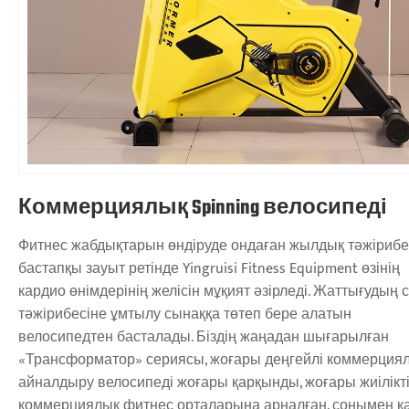
Коммерциялық Spinning велосипеді
Фитнес жабдықтарын өндіруде ондаған жылдық тәжірибе
бастапқы зауыт ретінде Yingruisi Fitness Equipment өзінің
кардио өнімдерінің желісін мұқият әзірледі. Жаттығудың 
тәжірибесіне ұмтылу сынаққа төтеп бере алатын
велосипедтен басталады. Біздің жаңадан шығарылған
«Трансформатор» сериясы, жоғары деңгейлі коммерция
айналдыру велосипеді жоғары қарқынды, жоғары жиілікт
коммерциялық фитнес орталарына арналған, сонымен қ