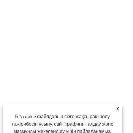
X
Біз cookie файлдарын сізге жақсырақ шолу
тәжірибесін ұсыну, сайт трафигін талдау және
мазмұнды жекелендіру үшін пайдаланамыз.