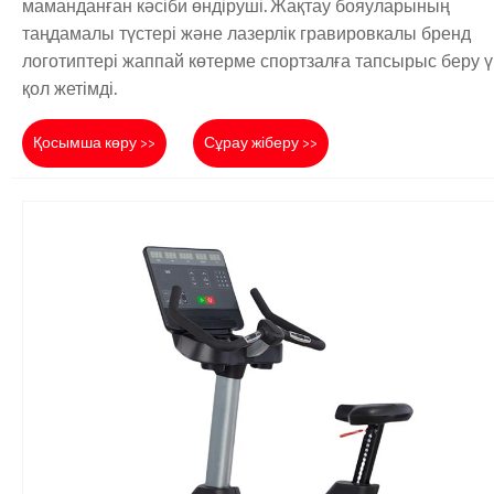
маманданған кәсіби өндіруші. Жақтау бояуларының
таңдамалы түстері және лазерлік гравировкалы бренд
логотиптері жаппай көтерме спортзалға тапсырыс беру 
қол жетімді.
Қосымша көру >>
Сұрау жіберу >>