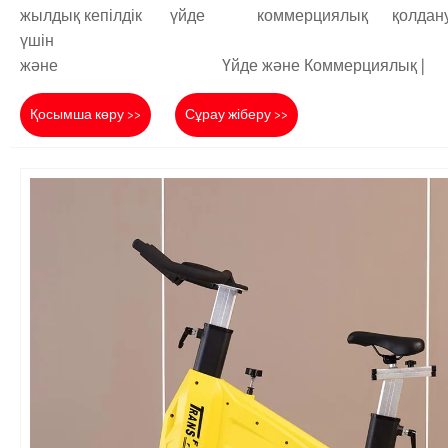
жылдық кепілдік үйде коммерциялық қолдан
үшін ү
және Үйде және Коммерциялық |
Қосымша көру >>
Сұрау жіберу >>