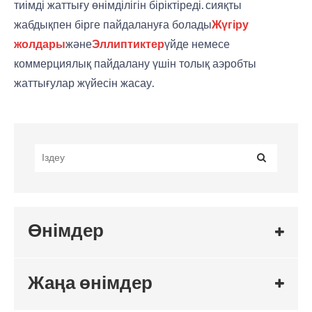
тиімді жаттығу өнімділігін біріктіреді. сияқты
жабдықпен бірге пайдалануға болады
Жүгіру
жолдары
және
Эллиптиктер
үйде немесе
коммерциялық пайдалану үшін толық аэробты
жаттығулар жүйесін жасау.
Өнімдер
Жаңа өнімдер